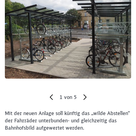
Schließen
Möchten Sie zu
weitergeleitet
werden?
Abbrechen
Weiter
1
von
5
Mit der neuen Anlage soll künftig das „wilde Abstellen“
Ende des Sliders
der Fahrräder unterbunden- und gleichzeitig das
Bahnhofsbild aufgewertet werden.