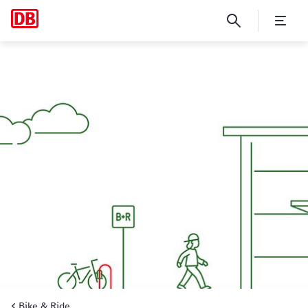
Das Projekt "Bike+Ride-Offe
Bike & Ride