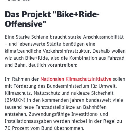
Artikel:
Das Projekt "Bike+Ride-
Offensive"
Eine Starke Schiene braucht starke Anschlussmobilität
– und lebenswerte Städte benötigen eine
klimafreundliche Verkehrsinfrastruktur. Deshalb wollen
wir auch Bike+Ride, also die Kombination aus Fahrrad
und Bahn, deutlich vorantreiben:
Im Rahmen der
Nationalen Klimaschutzinitiative
sollen
mit Förderung des Bundesministerium für Umwelt,
Klimaschutz, Naturschutz und nukleare Sicherheit
Schließen
(BMUKN) in den kommenden Jahren bundesweit viele
Möchten Sie zu
weitergeleitet
tausend neue Fahrradstellplätze an Bahnhöfen
werden?
entstehen. Zuwendungsfähige Investitions- und
Installationsausgaben werden hierbei in der Regel zu
Abbrechen
Weiter
70 Prozent vom Bund übernommen.