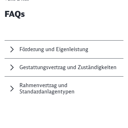
Artikel:
FAQs
Schließen
Möchten Sie zu
weitergeleitet
werden?
Förderung und Eigenleistung
Abbrechen
Weiter
Gestattungsvertrag und Zuständigkeiten
Rahmenvertrag und
Standardanlagentypen