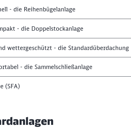
ell - die Reihenbügelanlage
ompakt - die Doppelstockanlage
Schl
Möchten Sie zu
weitergeleitet werden?
nd wettergeschützt - die Standardüberdachung
Abbrechen
Weiter
ortabel - die Sammelschließanlage
e (SFA)
dardanlagen