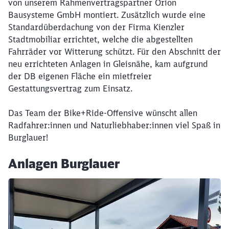
von unserem Rahmenvertragspartner Orion
Bausysteme GmbH montiert. Zusätzlich wurde eine
Standardüberdachung von der Firma Kienzler
Stadtmobiliar errichtet, welche die abgestellten
Fahrräder vor Witterung schützt. Für den Abschnitt der
neu errichteten Anlagen in Gleisnähe, kam aufgrund
Schließen
der DB eigenen Fläche ein mietfreier
Möchten Sie zu
weitergeleitet
Gestattungsvertrag zum Einsatz.
werden?
Das Team der Bike+Ride-Offensive wünscht allen
Abbrechen
Weiter
Radfahrer:innen und Naturliebhaber:innen viel Spaß in
Burglauer!
Anlagen Burglauer
Klicken, um den folgenden Slider zu überspringen