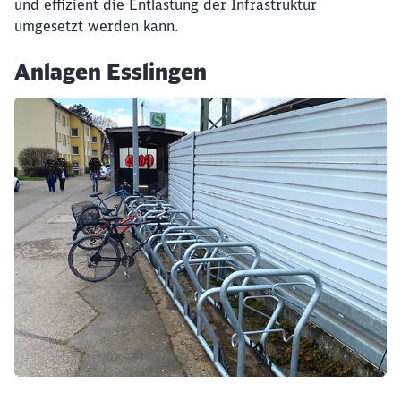
und effizient die Entlastung der Infrastruktur
Schließen
umgesetzt werden kann.
Möchten Sie zu
weitergeleitet
werden?
Anlagen Esslingen
Abbrechen
Weiter
Klicken, um den folgenden Slider zu überspringen