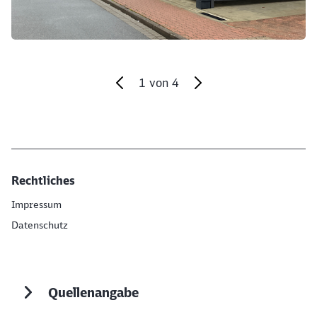
Abbrechen
Weiter
1
von
4
Ende des Sliders
Rechtliches
Impressum
Datenschutz
Quellenangabe