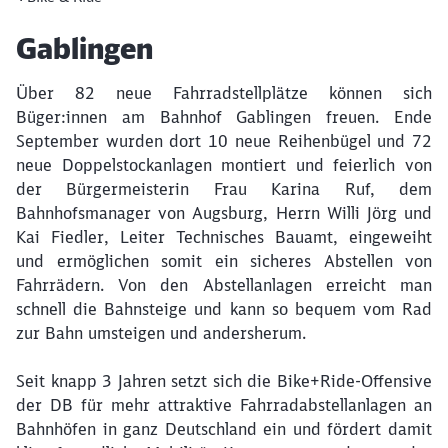
Artikel:
Gablingen
Über 82 neue Fahrradstellplätze können sich
Büger:innen am Bahnhof Gablingen freuen. Ende
September wurden dort 10 neue Reihenbügel und 72
neue Doppelstockanlagen montiert und feierlich von
der Bürgermeisterin Frau Karina Ruf, dem
Bahnhofsmanager von Augsburg, Herrn Willi Jörg und
Kai Fiedler, Leiter Technisches Bauamt, eingeweiht
und ermöglichen somit ein sicheres Abstellen von
Fahrrädern. Von den Abstellanlagen erreicht man
schnell die Bahnsteige und kann so bequem vom Rad
zur Bahn umsteigen und andersherum.
Schließen
Möchten Sie zu
weitergeleitet
Seit knapp 3 Jahren setzt sich die Bike+Ride-Offensive
werden?
der DB für mehr attraktive Fahrradabstellanlagen an
Bahnhöfen in ganz Deutschland ein und fördert damit
Abbrechen
Weiter