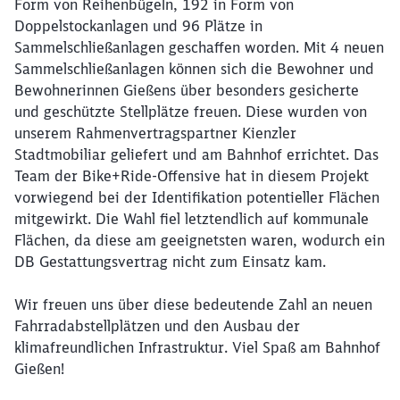
Form von Reihenbügeln, 192 in Form von
Doppelstockanlagen und 96 Plätze in
Sammelschließanlagen geschaffen worden. Mit 4 neuen
Sammelschließanlagen können sich die Bewohner und
Bewohnerinnen Gießens über besonders gesicherte
und geschützte Stellplätze freuen. Diese wurden von
unserem Rahmenvertragspartner Kienzler
Stadtmobiliar geliefert und am Bahnhof errichtet. Das
Team der Bike+Ride-Offensive hat in diesem Projekt
Schließen
vorwiegend bei der Identifikation potentieller Flächen
Möchten Sie zu
weitergeleitet
mitgewirkt. Die Wahl fiel letztendlich auf kommunale
werden?
Flächen, da diese am geeignetsten waren, wodurch ein
DB Gestattungsvertrag nicht zum Einsatz kam.
Abbrechen
Weiter
Wir freuen uns über diese bedeutende Zahl an neuen
Fahrradabstellplätzen und den Ausbau der
klimafreundlichen Infrastruktur. Viel Spaß am Bahnhof
Gießen!