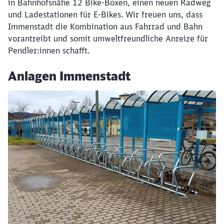
in Bahnhofsnähe 12 Bike-Boxen, einen neuen Radweg
und Ladestationen für E-Bikes. Wir freuen uns, dass
Immenstadt die Kombination aus Fahrrad und Bahn
Schließen
vorantreibt und somit umweltfreundliche Anreize für
Möchten Sie zu
weitergeleitet
werden?
Pendler:innen schafft.
Anlagen Immenstadt
Abbrechen
Weiter
Klicken, um den folgenden Slider zu überspringen