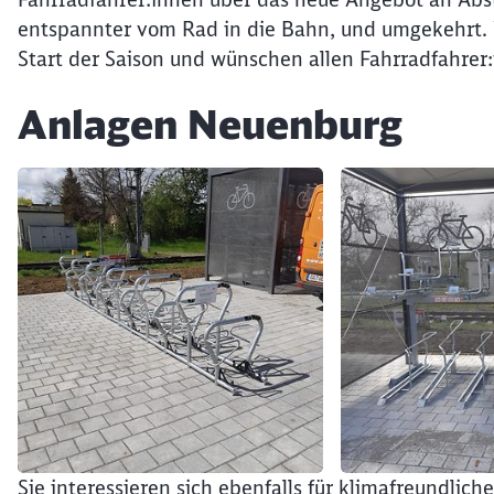
entspannter vom Rad in die Bahn, und umgekehrt. 
Start der Saison und wünschen allen Fahrradfahrer
Anlagen Neuenburg
Klicken, um den folgenden Slider zu überspringen
Sie interessieren sich ebenfalls für klimafreundlic