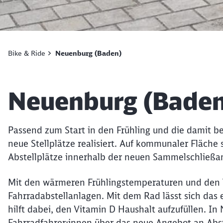
Bike & Ride
Neuenburg (Baden)
Artikel:
Neuenburg (Baden
Passend zum Start in den Frühling und die damit 
neue Stellplätze realisiert. Auf kommunaler Fläche
Abstellplätze innerhalb der neuen Sammelschließan
Mit den wärmeren Frühlingstemperaturen und den l
Fahrradabstellanlagen. Mit dem Rad lässt sich das
hilft dabei, den Vitamin D Haushalt aufzufüllen. I
Fahrradfahrer:innen über das neue Angebot an Abs