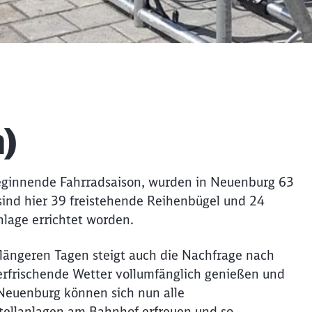
)
beginnende Fahrradsaison, wurden in Neuenburg 63
 sind hier 39 freistehende Reihenbügel und 24
lage errichtet worden.
ängeren Tagen steigt auch die Nachfrage nach
 erfrischende Wetter vollumfänglich genießen und
Schl
n Neuenburg können sich nun alle
Möchten Sie zu
weitergeleitet werden?
tellanlagen am Bahnhof erfreuen und so