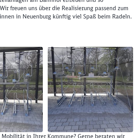
Wir freuen uns über die Realisierung passend zum
Abbrechen
Weiter
:innen in Neuenburg künftig viel Spaß beim Radeln.
he Mobilität in Ihrer Kommune? Gerne beraten wir