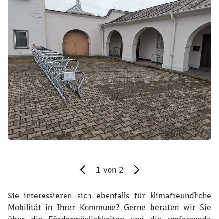
Schließen
Möchten Sie zu
weitergeleitet
werden?
Abbrechen
Weiter
1
von
2
Sie interessieren sich ebenfalls für klimafreundliche
Ende des Sliders
Mobilität in Ihrer Kommune? Gerne beraten wir Sie