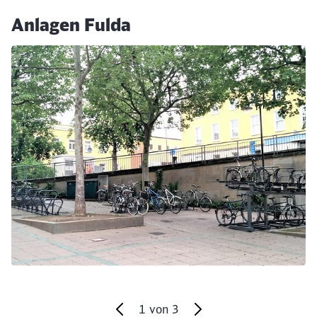
Anlagen Fulda
Klicken, um den folgenden Slider zu überspringen
Schließen
Möchten Sie zu
weitergeleitet
werden?
Abbrechen
Weiter
1
von
3