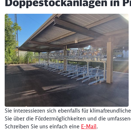
Doppestockanlagen in P
Klicken, um den folgenden Slider zu überspringen
Sie interessieren sich ebenfalls für klimafreundlic
Ende des Sliders
Sie über die Fördermöglichkeiten und die umfassen
Schreiben Sie uns einfach eine
E-Mail
.