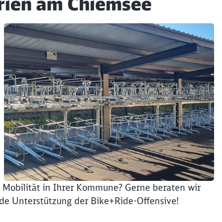
rien am Chiemsee
Möchten Sie zu
weitergeleitet werden?
Abbrechen
Weiter
he Mobilität in Ihrer Kommune? Gerne beraten wir
de Unterstützung der Bike+Ride-Offensive!