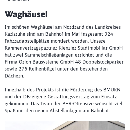
Artikel:
Waghäusel
Im schönen Waghäusel am Nordrand des Landkreises
Karlsruhe sind am Bahnhof im Mai insgesamt 324
Fahrradabstellplätze montiert worden. Unsere
Rahmenvertragspartner Kienzler Stadtmobiliar GmbH
hat zwei Sammelschließanlagen errichtet und die
Firma Orion Bausysteme GmbH 48 Doppelstockparker
sowie 276 Reihenbügel unter den bestehenden
Dächern.
Innerhalb des Projekts ist die Förderung des BMUKN
und der DB-eigene Gestattungsvertrag zum Einsatz
gekommen. Das Team der B+R-Offensive wünscht viel
Schließen
Spaß mit den neuen Abstellanlagen am Bahnhof.
Möchten Sie zu
weitergeleitet
werden?