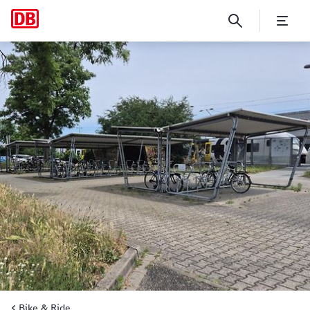
Waghäusel
Bike & Ride