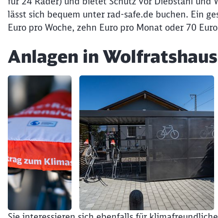
für 24 Räder) und bietet Schutz vor Diebstahl und 
lässt sich bequem unter rad-safe.de buchen. Ein ges
Euro pro Woche, zehn Euro pro Monat oder 70 Euro 
Anlagen in Wolfratshau
Klicken, um den folgenden Slider zu überspringen
Sie interessieren sich ebenfalls für klimafreundlic