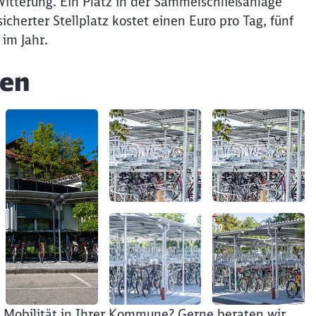
Witterung. Ein Platz in der Sammelschließanlage
Möchten Sie zu
weitergeleitet werden?
icherter Stellplatz kostet einen Euro pro Tag, fünf
im Jahr.
Abbrechen
Weiter
sen
he Mobilität in Ihrer Kommune? Gerne beraten wir